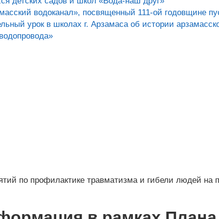
ся детских садов и школ «Вода-наш друг»
масский водоканал», посвященный 111-ой годовщине пу
ельный урок в школах г. Арзамаса об истории арзамасск
 водопровода»
тий по профилактике травматизма и гибели людей на 
формация в рамках Плана