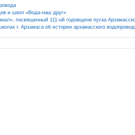
провода
дов и школ «Вода-наш друг»
анал», посвященный 111-ой годовщине пуска Арзамасск
школах г. Арзамаса об истории арзамасского водопровод
Передать показания