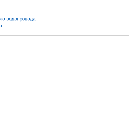
ого водопровода
а