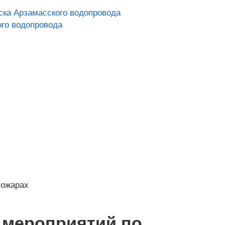
ска Арзамасского водопровода
ого водопровода
пожарах
 мероприятий по