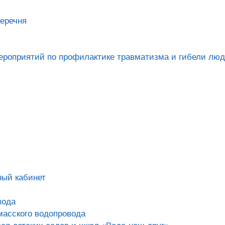
еречня
роприятий по профилактике травматизма и гибели люд
ный кабинет
вода
масского водопровода