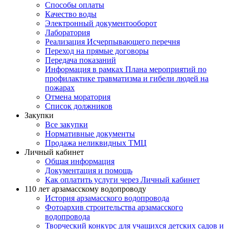
Способы оплаты
Качество воды
Электронный документооборот
Лаборатория
Реализация Исчерпывающего перечня
Переход на прямые договоры
Передача показаний
Информация в рамках Плана мероприятий по
профилактике травматизма и гибели людей на
пожарах
Отмена моратория
Список должников
Закупки
Все закупки
Нормативные документы
Продажа неликвидных ТМЦ
Личный кабинет
Общая информация
Документация и помощь
Как оплатить услуги через Личный кабинет
110 лет арзамасскому водопроводу
История арзамасского водопровода
Фотоархив строительства арзамасского
водопровода
Творческий конкурс для учащихся детских садов и