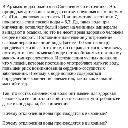
В Арзамас вода подается из Слизневского источника. Это
природная артезианская вода, соответствующая всем нормам
СанПина, включая жесткость. При нормативе жесткости 7,
показатель слизневской воды – 6,3. Да, такая вода при
кипячении оставляет белый налет на чайниках (минералы
выпадают в осадок), но это не несет вреда здоровью человека,
скорее наоборот. Постоянное длительное употребление
слабоминерализованной воды (менее 100 млг на литр)
продлевает жизнь сантехнике, но сокращает жизнь человеку,
потому что в очень мягкой воде нет необходимых организму
макро- и микроэлементов. Исследования ученых показали,
что у людей, которые постоянно употребляют мягкую воду,
повышен риск возникновения сердечно-сосудистых
заболеваний. Поэтому в воде должно содержаться
определенное количество элементов, таких как кальций,
магний и т.д.
Так что состав слизневской воды оптимален для здоровья
человека, а ее чистота и свойства позволяют употреблять ее
даже из-под крана, без кипячения.
Почему отключения воды производятся в выходные?
Почему отключения воды производятся в выходные?