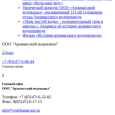
школ «Вода-наш друг»
Творческий конкурс ООО «Арзамасский
водоканал», посвященный 111-ой годовщине
пуска Арзамасского водопровода
«Урок чистой воды» - познавательный урок в
школах г. Арзамаса об истории арзамасского
водопровода
Фильм «История арзамасского водопровода»
ООО "Арзамасский водоканал"
+7 (83147) 6-06-44
Горячая линия
x
Главный офис
ООО "Арзамасский водоканал"
Телефон: +7 (83147) 6-32-82
Факс: 8(83147) 6-17-13
info@vodokanal-arz.ru