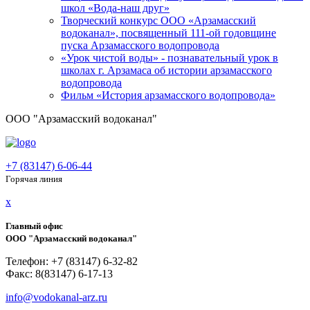
школ «Вода-наш друг»
Творческий конкурс ООО «Арзамасский
водоканал», посвященный 111-ой годовщине
пуска Арзамасского водопровода
«Урок чистой воды» - познавательный урок в
школах г. Арзамаса об истории арзамасского
водопровода
Фильм «История арзамасского водопровода»
ООО "Арзамасский водоканал"
+7 (83147) 6-06-44
Горячая линия
x
Главный офис
ООО "Арзамасский водоканал"
Телефон: +7 (83147) 6-32-82
Факс: 8(83147) 6-17-13
info@vodokanal-arz.ru