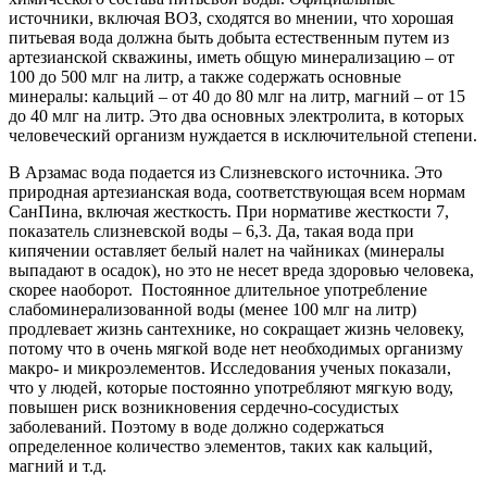
источники, включая ВОЗ, сходятся во мнении, что хорошая
питьевая вода должна быть добыта естественным путем из
артезианской скважины, иметь общую минерализацию – от
100 до 500 млг на литр, а также содержать основные
минералы: кальций – от 40 до 80 млг на литр, магний – от 15
до 40 млг на литр. Это два основных электролита, в которых
человеческий организм нуждается в исключительной степени.
В Арзамас вода подается из Слизневского источника. Это
природная артезианская вода, соответствующая всем нормам
СанПина, включая жесткость. При нормативе жесткости 7,
показатель слизневской воды – 6,3. Да, такая вода при
кипячении оставляет белый налет на чайниках (минералы
выпадают в осадок), но это не несет вреда здоровью человека,
скорее наоборот. Постоянное длительное употребление
слабоминерализованной воды (менее 100 млг на литр)
продлевает жизнь сантехнике, но сокращает жизнь человеку,
потому что в очень мягкой воде нет необходимых организму
макро- и микроэлементов. Исследования ученых показали,
что у людей, которые постоянно употребляют мягкую воду,
повышен риск возникновения сердечно-сосудистых
заболеваний. Поэтому в воде должно содержаться
определенное количество элементов, таких как кальций,
магний и т.д.