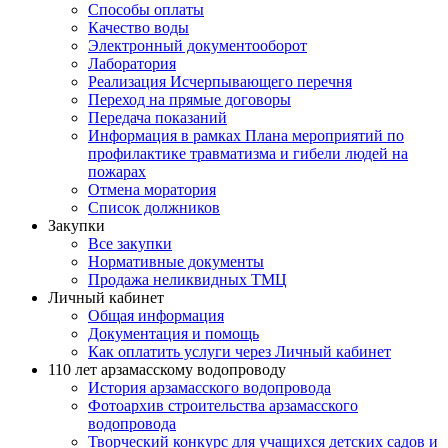
Способы оплаты
Качество воды
Электронный документооборот
Лаборатория
Реализация Исчерпывающего перечня
Переход на прямые договоры
Передача показаний
Информация в рамках Плана мероприятий по
профилактике травматизма и гибели людей на
пожарах
Отмена моратория
Список должников
Закупки
Все закупки
Нормативные документы
Продажа неликвидных ТМЦ
Личный кабинет
Общая информация
Документация и помощь
Как оплатить услуги через Личный кабинет
110 лет арзамасскому водопроводу
История арзамасского водопровода
Фотоархив строительства арзамасского
водопровода
Творческий конкурс для учащихся детских садов и