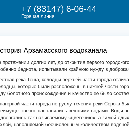
+7 (83147) 6-06-44
Горячая линия
стория Арзамасского водоканала
 протяжении долгих лет, до открытия первого городского
собенно беднота, испытывали крайнюю нужду в доброкач
стная река Теша, колодцы верхней части города отлич
лодцы, которые были расположены в нижней части горо
ду болотного происхождения и качество ее было соотв
нагорной части города по руслу течения реки Сорока бы
реимущественно наполнялись вешними водами. Воды все
двергались так называемому «цветению», а зимой сдых
хлой, наполняемой бесчисленным количеством водяной 