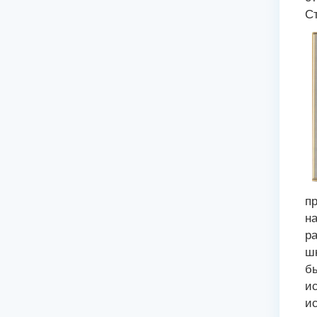
С
пр
н
р
ш
бы
ис
ис