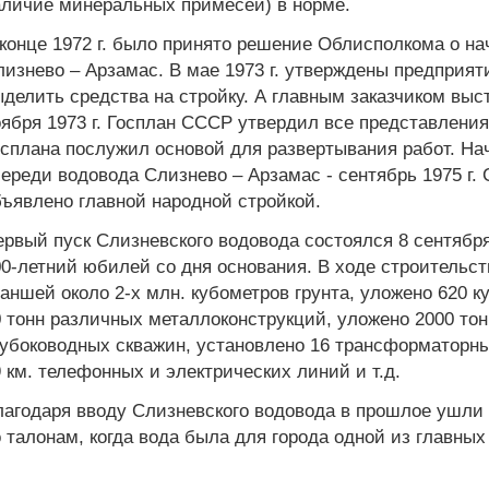
аличие минеральных примесей) в норме.
конце 1972 г. было принято решение Облисполкома о на
изнево – Арзамас. В мае 1973 г. утверждены предприя
делить средства на стройку. А главным заказчиком выс
ября 1973 г. Госплан СССР утвердил все представлени
сплана послужил основой для развертывания работ. На
ереди водовода Слизнево – Арзамас - сентябрь 1975 г. 
ъявлено главной народной стройкой.
рвый пуск Слизневского водовода состоялся 8 сентября 
0-летний юбилей со дня основания. В ходе строительс
аншей около 2-х млн. кубометров грунта, уложено 620 к
 тонн различных металлоконструкций, уложено 2000 тон
лубоководных скважин, установлено 16 трансформаторн
 км. телефонных и электрических линий и т.д.
агодаря вводу Слизневского водовода в прошлое ушли 
 талонам, когда вода была для города одной из главны