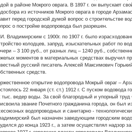
дой в районе Мокрого оврага. В 1897 г. он выпускает св
досбора из источников Мокрого оврага в городе Арзамасе»
авит перед городской думой вопрос о строительстве вод
прос о постройке водопровода был разрешен.
И. Владимирским с 1900г. по 1907 г. было израсходовано
тройство колодцев, запруд, изыскательных работ по вод
чери – 3 100 руб., от разных лиц – 1240 руб., собственн
яжелых моментов в материальных средствах выручил пр
вестный русский писатель Алексей Максимович Горький
бственных средств.
ржественное открытие водопровода Мокрый овраг – Арз
стоялось 22 января (ст. ст.) 1912 г. С пуском водовода
 тыс. ведер воды. За свой благородный и упорный труд
исвоила звание Почетного гражданина города, он был и
есоюзных водопроводных и санитарно - технологических 
ладимирский был назначен заведующим городским водо
удился до конца 1923 г., а затем осуществлял надзор з