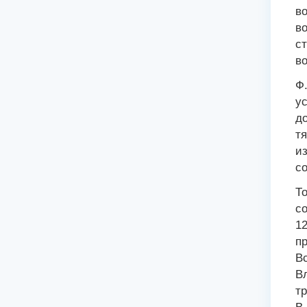
во
во
ст
во
Ф.
ус
до
т
из
со
То
со
12
пр
Вс
В
тр