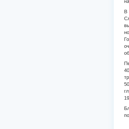
н
В 
Сл
вы
но
Го
оч
об
Пе
40
тр
50
г
19
Бл
по