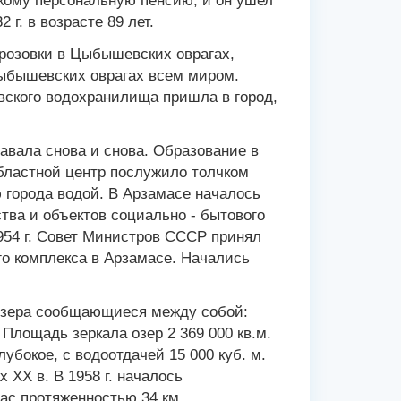
скому персональную пенсию, и он ушел
г. в возрасте 89 лет.
орозовки в Цыбышевских оврагах,
Цыбышевских оврагах всем миром.
вского водохранилища пришла в город,
вала снова и снова. Образование в
областной центр послужило толчком
 города водой. В Арзамасе началось
ва и объектов социально - бытового
954 г. Совет Министров СССР принял
го комплекса в Арзамасе. Начались
озера сообщающиеся между собой:
 Площадь зеркала озер 2 369 000 кв.м.
убокое, с водоотдачей 15 000 куб. м.
 XX в. В 1958 г. началось
ас протяженностью 34 км.