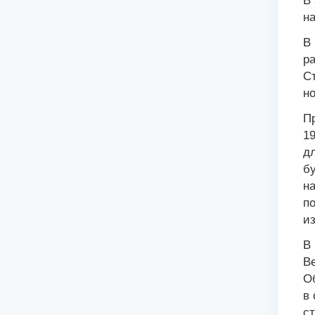
В 
на
В 
ра
Ст
но
П
19
д
бу
на
по
из
В
Ве
Об
в 
ст