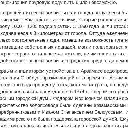
роцеживания прудовую воду пить было невозможно.
 хорошей питьевой водой жители города вынуждены был
зываемые Рамзайские источники, которые располагались
роду 1000 – 1200 ведер в сутки. С 1890 года были отраб
ходившееся в 3 километрах от города. Оттуда ежедневн
лько состоятельные люди, имевшие возможность платить
а имевшие собственных лошадей, могли пользоваться х
крого оврага, остальные же жители, не имевшие таких
доброкачественной водой из городских прудов, да немно
рвым инициатором устройства в г. Арзамасе водопрово
овлевич Стобеус, проживающий в то время в г. Арзамасе
тройство водопровода у городского магистрата, но полу
допровода вновь обсуждается в 1874 г., энергично про
ласным городской думы Федором Ивановичем Владимирс
троительство водопровода были сделаны арзамасскими
еребрянниковым и Иваном Степановичем Белоусовым. И
ладимирского не была поддержана городской думой. Ему
амостоятельных изыскательских и исследовательских ра