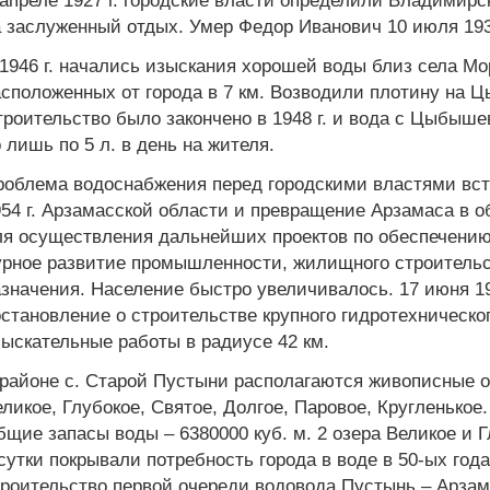
апреле 1927 г. городские власти определили Владимир
 заслуженный отдых. Умер Федор Иванович 10 июля 1932 
1946 г. начались изыскания хорошей воды близ села М
сположенных от города в 7 км. Возводили плотину на 
роительство было закончено в 1948 г. и вода с Цыбыше
 лишь по 5 л. в день на жителя.
роблема водоснабжения перед городскими властями вста
54 г. Арзамасской области и превращение Арзамаса в 
ля осуществления дальнейших проектов по обеспечению
рное развитие промышленности, жилищного строительст
значения. Население быстро увеличивалось. 17 июня 1
становление о строительстве крупного гидротехническо
ыскательные работы в радиусе 42 км.
 районе с. Старой Пустыни располагаются живописные 
ликое, Глубокое, Святое, Долгое, Паровое, Кругленькое.
щие запасы воды – 6380000 куб. м. 2 озера Великое и Гл
сутки покрывали потребность города в воде в 50-ых годах
роительство первой очереди водовода Пустынь – Арзам