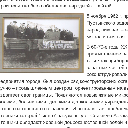
троительство было объявлено народной стройкой.
5 ноября 1962 г. 
Пустынского водо
народ ликовал – е
мягкая и вкусная.
В 60-70-е годы XX
промышленное раз
такие как прибор
запасных частей 
реконструировали
едприятия города, был создан ряд конструкторских ор
аучно – промышленным центром, ориентированным на вы
аздвигает свои границы. Появляются новые жилые микр
колами, больницами, детскими дошкольными учреждени
тового и торгового назначения. И вновь встает пробле
точники которой были обнаружены у с. Слизнево Арзам
точники обладают хорошей доброкачественной водой и 