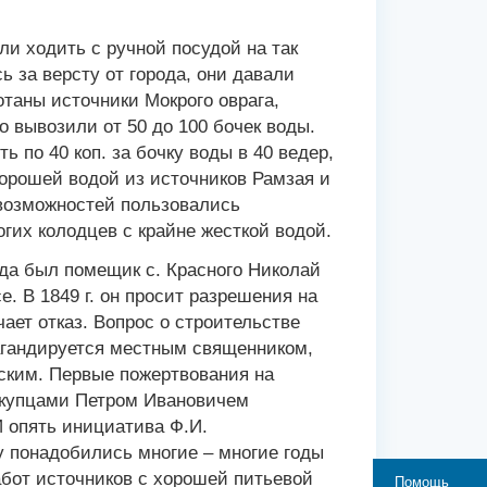
и ходить с ручной посудой на так
 за версту от города, они давали
отаны источники Мокрого оврага,
о вывозили от 50 до 100 бочек воды.
 по 40 коп. за бочку воды в 40 ведер,
орошей водой из источников Рамзая и
 возможностей пользовались
гих колодцев с крайне жесткой водой.
да был помещик с. Красного Николай
. В 1849 г. он просит разрешения на
чает отказ. Вопрос о строительстве
пагандируется местным священником,
ким. Первые пожертвования на
 купцами Петром Ивановичем
 опять инициатива Ф.И.
 понадобились многие – многие годы
бот источников с хорошей питьевой
Помощь