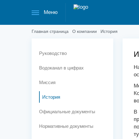
Меню
Главная страница
О компании
История
И
Руководство
На
Водоканал в цифрах
о
Миссия
Ме
Ко
История
во
Официальные документы
В 
п
Нормативные документы
по
ту