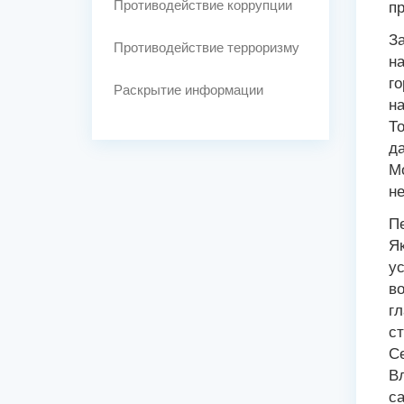
Противодействие коррупции
п
За
Противодействие терроризму
на
го
Раскрытие информации
на
То
д
Мо
не
Пе
Як
ус
во
г
с
С
В
с