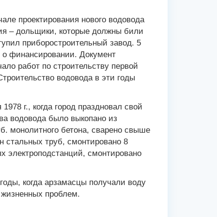
чале проектирования нового водовода
тия – дольщики, которые должны били
тупил приборостроительный завод. 5
я о финансировании. Документ
чало работ по строительству первой
Строительство водовода в эти годы
1978 г., когда город праздновал свой
тва водовода было выкопано из
уб. монолитного бетона, сварено свыше
н стальных труб, смонтировано 8
ых электроподстанций, смонтировано
годы, когда арзамасцы получали воду
х жизненных проблем.