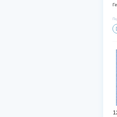
Г
По
1